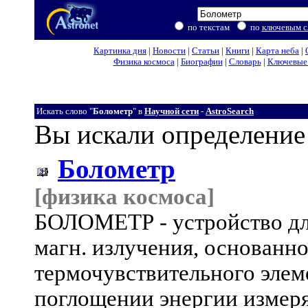
по текстам
по
ключевым с
Картинка дня
|
Новости
|
Статьи
|
Книги
|
Карта неба
|
Физика космоса
|
Биографии
|
Словарь
|
Ключевые 
Искать слово "
Болометр
" в
Научной сети
-
AstroSearch
Вы искали определение
Болометр
[физика космоса]
БОЛОМЕТР - устройство для
магн. излучения, основанн
термочувствительного элеме
поглощении энергии измеря