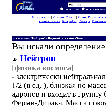
по текстам
по
ключевым с
Картинка дня
|
Новости
|
Статьи
|
Книги
|
Карта неба
|
Физика космоса
|
Биографии
|
Словарь
|
Ключевые 
Искать слово "
Нейтрон
" в
Научной сети
-
AstroSearch
Вы искали определение
Нейтрон
[физика космоса]
- электрически нейтральная
1/2 (в ед. ), близкая по мас
адронов и входит в группу 
Ферми-Дирака. Масса покоя