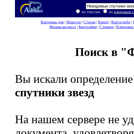
по текстам
по
ключевым с
Картинка дня
|
Новости
|
Статьи
|
Книги
|
Карта неба
|
Физика космоса
|
Биографии
|
Словарь
|
Ключевые 
Поиск в "
Вы искали определение
спутники звезд
На нашем сервере не уд
документа, удовлетвор