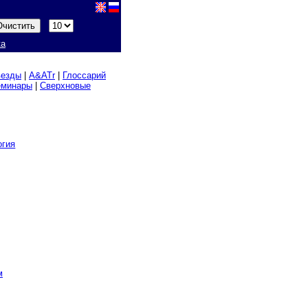
ка
везды
|
A&ATr
|
Глоссарий
еминары
|
Сверхновые
огия
м