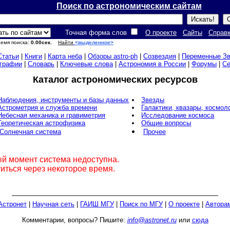
Поиск по астрономическим сайтам
Точная форма слов
О проекте
Сайты
Справ
Время поиска:
0.00сек.
Найти
<выделенное>
Статьи
|
Книги
|
Карта неба
|
Обзоры astro-ph
|
Созвездия
|
Переменные З
графии
|
Словарь
|
Ключевые слова
|
Астрономия в России
|
Форумы
|
С
Каталог астрономических ресурсов
Наблюдения, инструменты и базы данных
Звезды
Астрометрия и служба времени
Галактики, квазары, космол
Небесная механика и гравиметрия
Исследование космоса
Теоретическая астрофизика
Общие вопросы
Солнечная система
Прочее
ый момент система недоступна.
иться через некоторое время.
Астронет
|
Научная сеть
|
ГАИШ МГУ
|
Поиск по МГУ
|
О проекте
|
Автора
Комментарии, вопросы? Пишите:
info@astronet.ru
или
сюда