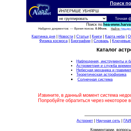
Поиск п
Точная 
Поиск по:
hea-www.harva
Найдено документов:
---- Время поиска:
0.00сек.
Найти
<выде
Картинка дня
|
Новости
|
Статьи
|
Книги
|
Карта неба
|
О
Физика космоса
|
Биографии
|
Словарь
|
Ключевые
Каталог аст
Наблюдения, инструменты и 
Астрометрия и служба време
Небесная механика и гравиме
Теоретическая астрофизика
Солнечная система
Извините, в данный момент система недо
Попробуйте обратиться через некоторое 
Астронет
|
Научная сеть
|
ГАИ
Комментарии, вопрос