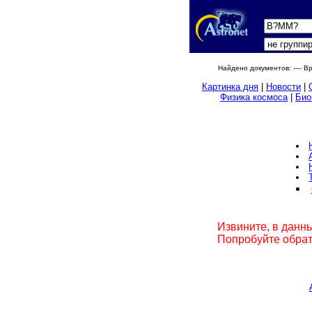
Найдено документов:
---- 
Картинка дня
|
Новости
|
Физика космоса
|
Био
Извините, в данн
Попробуйте обрат