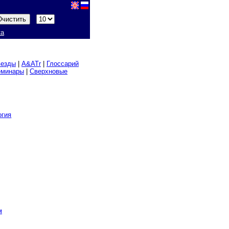
ка
везды
|
A&ATr
|
Глоссарий
еминары
|
Сверхновые
огия
м