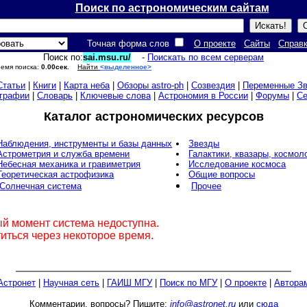
Поиск по астрономическим сайтам
Точная форма слов
О проекте
Сайты
Справ
Поиск по:
sai.msu.ru/
-
Поискать по всем серверам
Время поиска:
0.00сек.
Найти
<выделенное>
Статьи
|
Книги
|
Карта неба
|
Обзоры astro-ph
|
Созвездия
|
Переменные З
графии
|
Словарь
|
Ключевые слова
|
Астрономия в России
|
Форумы
|
С
Каталог астрономических ресурсов
Наблюдения, инструменты и базы данных
Звезды
Астрометрия и служба времени
Галактики, квазары, космол
Небесная механика и гравиметрия
Исследование космоса
Теоретическая астрофизика
Общие вопросы
Солнечная система
Прочее
ый момент система недоступна.
иться через некоторое время.
Астронет
|
Научная сеть
|
ГАИШ МГУ
|
Поиск по МГУ
|
О проекте
|
Автора
Комментарии, вопросы? Пишите:
info@astronet.ru
или
сюда