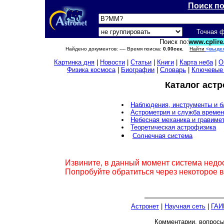
Поиск п
Точная 
Поиск по:
www.cplire.
Найдено документов:
---- Время поиска:
0.00сек.
Найти
<выде
Картинка дня
|
Новости
|
Статьи
|
Книги
|
Карта неба
|
О
Физика космоса
|
Биографии
|
Словарь
|
Ключевые
Каталог аст
Наблюдения, инструменты и 
Астрометрия и служба време
Небесная механика и гравиме
Теоретическая астрофизика
Солнечная система
Извините, в данный момент система недо
Попробуйте обратиться через некоторое 
Астронет
|
Научная сеть
|
ГАИ
Комментарии, вопрос