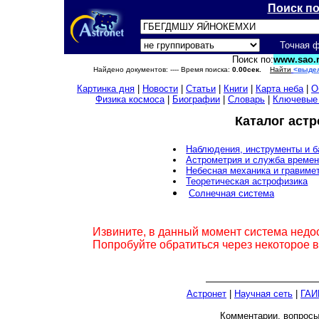
Поиск п
Точная 
Поиск по:
www.sao.r
Найдено документов:
---- Время поиска:
0.00сек.
Найти
<выде
Картинка дня
|
Новости
|
Статьи
|
Книги
|
Карта неба
|
О
Физика космоса
|
Биографии
|
Словарь
|
Ключевые
Каталог аст
Наблюдения, инструменты и 
Астрометрия и служба време
Небесная механика и гравиме
Теоретическая астрофизика
Солнечная система
Извините, в данный момент система недо
Попробуйте обратиться через некоторое 
Астронет
|
Научная сеть
|
ГАИ
Комментарии, вопрос