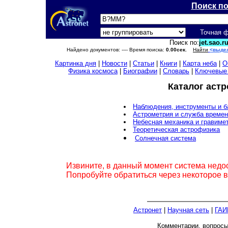
Поиск п
Точная 
Поиск по:
jet.sao.ru
Найдено документов:
---- Время поиска:
0.00сек.
Найти
<выде
Картинка дня
|
Новости
|
Статьи
|
Книги
|
Карта неба
|
О
Физика космоса
|
Биографии
|
Словарь
|
Ключевые
Каталог аст
Наблюдения, инструменты и 
Астрометрия и служба време
Небесная механика и гравиме
Теоретическая астрофизика
Солнечная система
Извините, в данный момент система недо
Попробуйте обратиться через некоторое 
Астронет
|
Научная сеть
|
ГАИ
Комментарии, вопрос