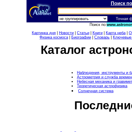
Поиск п
Точная 
Поиск по:
www.astronom
Картинка дня
|
Новости
|
Статьи
|
Книги
|
Карта неба
|
О
Физика космоса
|
Биографии
|
Словарь
|
Ключевые
Каталог астрон
Наблюдения, инструменты и 
Астрометрия и служба време
Небесная механика и гравиме
Теоретическая астрофизика
Солнечная система
Последни