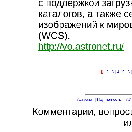
с поддержкой загруз
каталогов, а также 
изображений к миро
(WCS).
http://vo.astronet.ru/
1
|
2
|
3
|
4
|
5
|
6
Астронет
|
Научная сеть
|
ГАИ
Комментарии, вопро
и