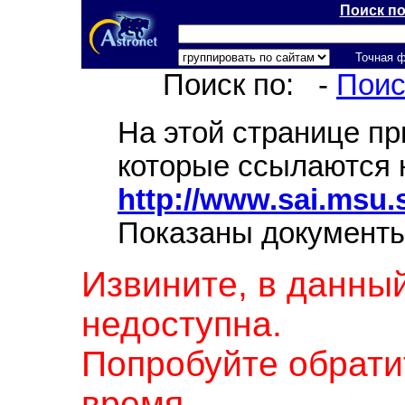
Поиск п
Точная 
Поиск по:
-
Поис
На этой странице п
которые ссылаются 
http://www.sai.msu.
Показаны документы
Извините, в данны
недоступна.
Попробуйте обрати
время.