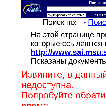
Поиск п
Точная 
Поиск по:
-
Поис
На этой странице п
которые ссылаются 
http://www.sai.msu.
Показаны документы
Извините, в данны
недоступна.
Попробуйте обрати
время.