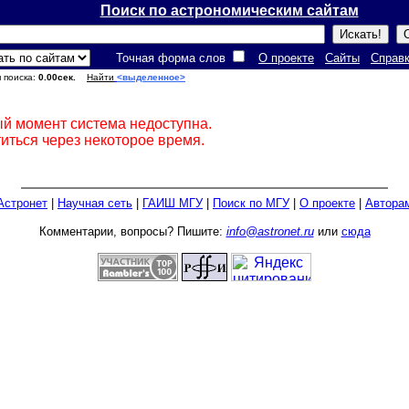
Поиск по астрономическим сайтам
Точная форма слов
О проекте
Сайты
Справ
я поиска:
0.00сек.
Найти
<выделенное>
ый момент система недоступна.
иться через некоторое время.
Астронет
|
Научная сеть
|
ГАИШ МГУ
|
Поиск по МГУ
|
О проекте
|
Автора
Комментарии, вопросы? Пишите:
info@astronet.ru
или
сюда