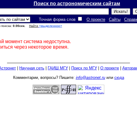
Поиск по астрономическим сайтам
Точная форма слов
О проекте
Сайты
Справ
я поиска:
0.00сек.
Найти
<выделенное>
ый момент система недоступна.
иться через некоторое время.
Астронет
|
Научная сеть
|
ГАИШ МГУ
|
Поиск по МГУ
|
О проекте
|
Автора
Комментарии, вопросы? Пишите:
info@astronet.ru
или
сюда