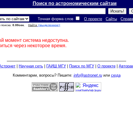
Поиск по астрономическим сайтам
Точная форма слов
О проекте
Сайты
Справ
я поиска:
0.00сек.
Найти
<выделенное>
ый момент система недоступна.
иться через некоторое время.
Астронет
|
Научная сеть
|
ГАИШ МГУ
|
Поиск по МГУ
|
О проекте
|
Автора
Комментарии, вопросы? Пишите:
info@astronet.ru
или
сюда