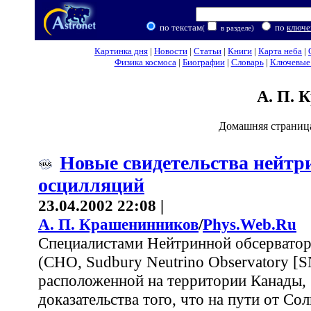
по текстам
по
ключе
(
в разделе)
Картинка дня
|
Новости
|
Статьи
|
Книги
|
Карта неба
|
Физика космоса
|
Биографии
|
Словарь
|
Ключевые 
А. П. 
Домашняя страниц
Новые свидетельства нейт
осцилляций
23.04.2002 22:08 |
А. П. Крашенинников
/
Phys.Web.Ru
Специалистами Нейтринной обсервато
(СНО, Sudbury Neutrino Observatory [S
расположенной на территории Канады,
доказательства того, что на пути от Со