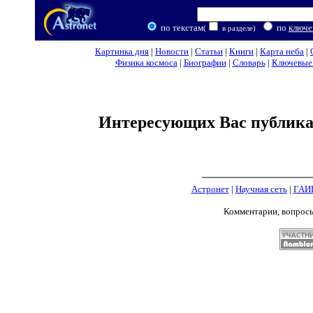
по текстам
по
ключе
(
в разделе)
Картинка дня
|
Новости
|
Статьи
|
Книги
|
Карта неба
|
Физика космоса
|
Биографии
|
Словарь
|
Ключевые 
Интересующих Вас публикац
Астронет
|
Научная сеть
|
ГАИ
Комментарии, вопрос