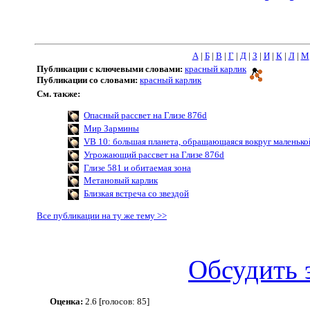
А
|
Б
|
В
|
Г
|
Д
|
З
|
И
|
К
|
Л
|
М
Публикации с ключевыми словами:
красный карлик
Публикации со словами:
красный карлик
См. также:
Опасный рассвет на Глизе 876d
Мир Зармины
VB 10: большая планета, обращающаяся вокруг маленько
Угрожающий рассвет на Глизе 876d
Глизе 581 и обитаемая зона
Метановый карлик
Близкая встреча со звездой
Все публикации на ту же тему >>
Обсудить 
Оценка:
2.6 [голосов: 85]