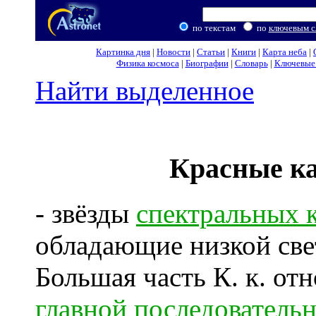
по текстам
по
ключевым с
Картинка дня
|
Новости
|
Статьи
|
Книги
|
Карта неба
|
Физика космоса
|
Биографии
|
Словарь
|
Ключевые 
Найти выделенное
Красные к
- звёзды
спектральных 
обладающие низкой св
Большая часть К. к. отн
главной последователь