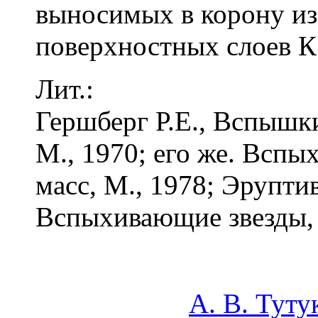
выносимых в корону из
поверхностных слоев К.
Лит.:
Гершберг Р.Е., Вспышк
М., 1970; его же. Всп
масс, М., 1978; Эрупти
Вспыхивающие звезды, 
А. В. Туту