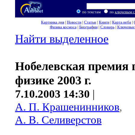
по текстам
по
ключевым с
Картинка дня
|
Новости
|
Статьи
|
Книги
|
Карта неба
|
Физика космоса
|
Биографии
|
Словарь
|
Ключевые 
Найти выделенное
Нобелевская премия 
физике 2003 г.
7.10.2003 14:30
|
А. П. Крашенинников
,
А. В. Селиверстов