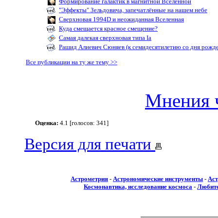
Формирование галактик в магнитной Вселенной
"Эффекты" Зельдовича, запечатлённые на нашем небе
Сверхновая 1994D и неожиданная Вселенная
Куда смещается красное смещение?
Самая далекая сверхновая типа Ia
Рашид Алиевич Сюняев (к семидесятилетию со дня рожд
Все публикации на ту же тему >>
Мнения 
Оценка:
4.1 [голосов: 341]
Версия для печати
Астрометрия
-
Астрономические инструменты
-
Аст
Космонавтика, исследование космоса
-
Любите