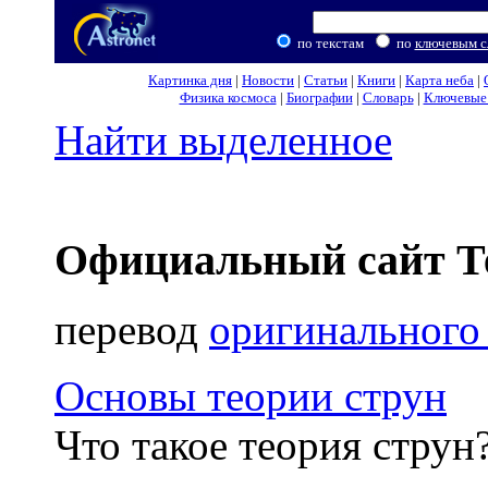
по текстам
по
ключевым с
Картинка дня
|
Новости
|
Статьи
|
Книги
|
Карта неба
|
Физика космоса
|
Биографии
|
Словарь
|
Ключевые 
Найти выделенное
Официальный сайт Т
перевод
оригинального
Основы теории струн
Что такое теория струн