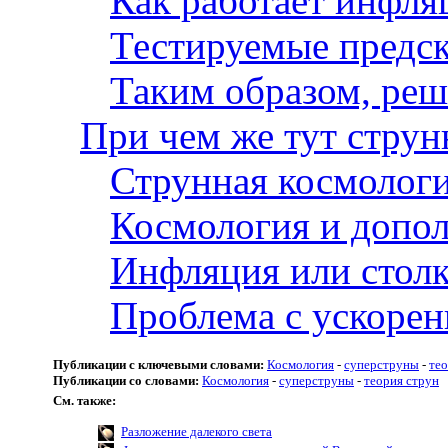
Как работает инфля
Тестируемые предск
Таким образом, ре
При чем же тут струн
Струнная космологи
Космология и допо
Инфляция или столк
Проблема с ускоре
Публикации с ключевыми словами:
Космология
-
суперструны
-
тео
Публикации со словами:
Космология
-
суперструны
-
теория струн
См. также:
Разложение далекого света