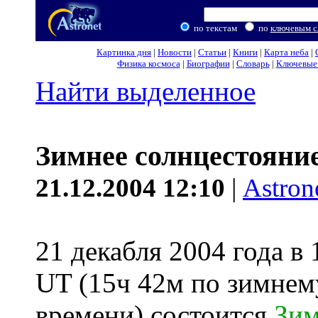
по текстам
по
ключевым с
Картинка дня
|
Новости
|
Статьи
|
Книги
|
Карта неба
|
Физика космоса
|
Биографии
|
Словарь
|
Ключевые 
Найти выделенное
Зимнее солнцестояние
21.12.2004 12:10
|
Astron
21 декабля 2004 года в
UT (15ч 42м по зимнем
времени) состоится
Зим