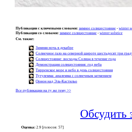
Публикации с ключевыми словами:
зимнее солнцестояние
-
winter s
Публикации со словами:
зимнее солнцестояние
-
winter solstice
См. также:
Зимняя ночь в декабре
Солнечное гало на северной широте шестьдесят три град
Солнцестояние: восходы Солнца в течение года
Демонстрация солнцестояния: год неба
Тирренское море и небо в день солнцестояния
Тутулемма: аналемма с солнечным затмением
Орион над Эль-Кастильо
Все публикации на ту же тему >>
Обсудить 
Оценка:
2.9 [голосов: 57]