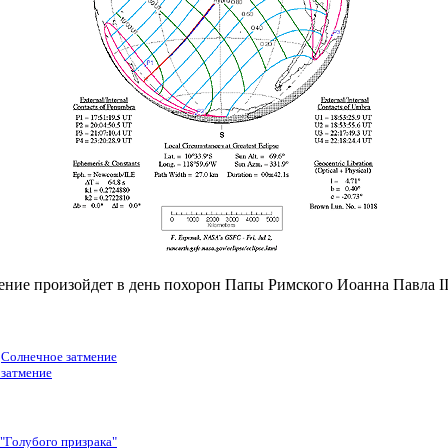
ние произойдет в день похорон Папы Римского Иоанна Павла II. 
.
Солнечное затмение
 затмение
 "Голубого призрака"