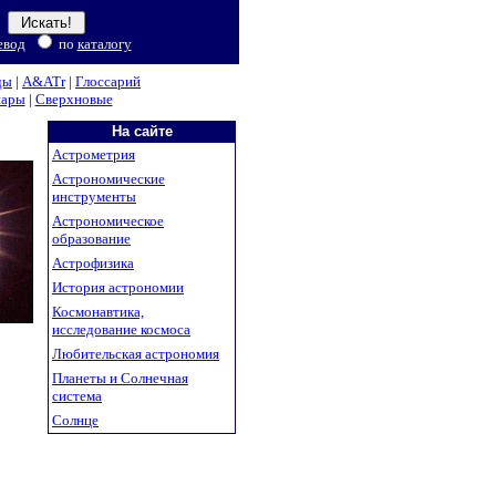
евод
по
каталогу
ды
|
A&ATr
|
Глоссарий
нары
|
Сверхновые
На сайте
Астрометрия
Астрономические
инструменты
Астрономическое
образование
Астрофизика
История астрономии
Космонавтика,
исследование космоса
Любительская астрономия
Планеты и Солнечная
система
Солнце