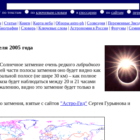
по текстам
по
ключевым словам
в
глоссарии
по
сайтам
пер
и
|
Статьи
|
Книги
|
Карта неба
|
Обзоры astro-ph
|
Созвездия
|
Переменные Звез
Биографии
|
Словарь
|
Ключевые слова
|
Астрономия в России
|
Форумы
|
Семи
еля 2005 года
 Солнечное затмение очень редкого
гибридного
шей части полосы затмения оно будет видно как
тральной полосе (не шире 30 км) – как полное
фаза будет наблюдаться между 20 и 21 часами
ожалению, видно это затмение будет только в
 затмения, взятые с сайтов
"Астро-Гид"
Сергея Гурьянова и