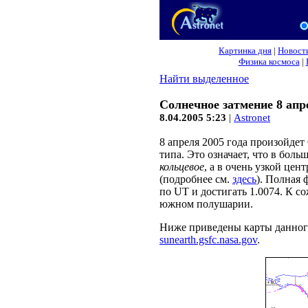
Картинка дня
|
Новост
Физика космоса
|
Найти выделенное
Солнечное затмение 8 апр
8.04.2005 5:23
|
Astronet
8 апреля 2005 года произойдет
типа. Это означает, что в боль
кольцевое
, а в очень узкой цен
(подробнее см.
здесь
). Полная 
по UT и достигать 1.0074. К с
южном полушарии.
Ниже приведены карты данного
sunearth.gsfc.nasa.gov
.