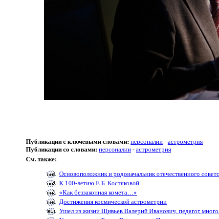
Публикации с ключевыми словами:
персоналии
-
астрометрия
Публикации со словами:
персоналии
-
астрометрия
См. также:
Основоположник и родоначальник отечественного советс
К 100-летию Е.Б. Костяковой
«Как беззаконная комета…»
Достижения космической астрометрии
Ушел из жизни Щивьев Валерий Иванович, педагог, мног