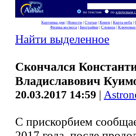
по текстам
по
ключевым с
Картинка дня
|
Новости
|
Статьи
|
Книги
|
Карта неба
|
Физика космоса
|
Биографии
|
Словарь
|
Ключевые 
Найти выделенное
Скончался Констант
Владиславович Куим
20.03.2017 14:59
|
Astron
С прискорбием сообщае
2017 года, после продо