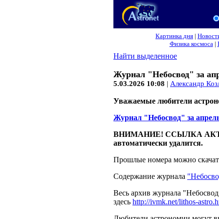
Картинка дня
|
Новост
Физика космоса
|
Найти выделенное
Журнал "Небосвод" за апр
5.03.2026 10:08
|
Александр Коз
Уважаемые любители астрон
Журнал "Небосвод" за апрель 
ВНИМАНИЕ! ССЫЛКА АКТИ
автоматически удалится.
Прошлые номера можно скачат
Содержание журнала
"Небосвод
Весь архив журнала "Небосвод
здесь
http://ivmk.net/lithos-astro.
Любители астрономии могут в