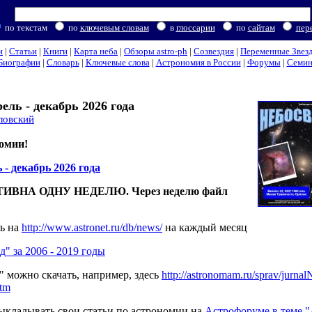
по текстам
по
ключевым словам
в
глоссарии
по
сайтам
пер
и
|
Статьи
|
Книги
|
Карта неба
|
Обзоры astro-ph
|
Созвездия
|
Переменные Звез
Биографии
|
Словарь
|
Ключевые слова
|
Астрономия в России
|
Форумы
|
Семи
ель - декабрь 2026 года
ловский
омии!
- декабрь 2026 года
ВНА ОДНУ НЕДЕЛЮ. Через неделю файл
ь на
http://www.astronet.ru/db/news/
на каждый месяц
" за 2006 - 2019 годы
" можно скачать, например, здесь
http://astronomam.ru/sprav/jurnal
htm
ыкладывать свои статьи по астрономии на
Астрофоруме в теме 