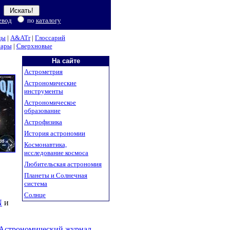
евод
по
каталогу
ды
|
A&ATr
|
Глоссарий
нары
|
Сверхновые
На сайте
Астрометрия
Астрономические
инструменты
Астрономическое
образование
Астрофизика
История астрономии
Космонавтика,
исследование космоса
Любительская астрономия
Планеты и Солнечная
система
Солнце
N
и
"Астрономический журнал