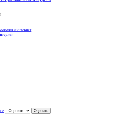
!
рономия и интернет
интернет
ге