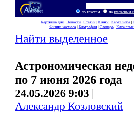
по текстам
по
ключевым с
Картинка дня
|
Новости
|
Статьи
|
Книги
|
Карта неба
|
Физика космоса
|
Биографии
|
Словарь
|
Ключевые 
Найти выделенное
Астрономическая неде
по 7 июня 2026 года
24.05.2026 9:03
|
Александр Козловский