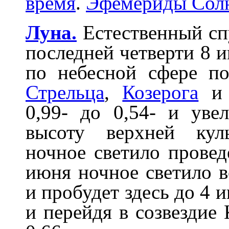
время
.
Эфемериды Солн
Луна.
Естественный спу
последней четверти 8 
по небесной сфере по
Стрельца
,
Козерога
0,99- до 0,54- и уве
высоту верхней кул
ночное светило провед
июня ночное светило в
и пробудет здесь до 4 
и перейдя в созвездие