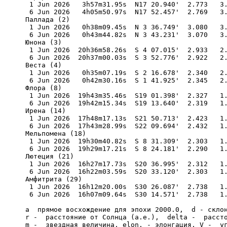
 1 Jun 2026   3h57m31.95s  N17 20.940'  2.773   3.
 6 Jun 2026   4h05m50.97s  N17 52.457'  2.769   3.
Паллада (2) 

 1 Jun 2026   0h38m09.45s  N 3 36.749'  3.080   3.
 6 Jun 2026   0h43m44.82s  N 3 43.231'  3.070   3.
Юнона (3) 

 1 Jun 2026  20h36m58.26s  S 4 07.015'  2.933   2.
 6 Jun 2026  20h37m00.03s  S 3 52.776'  2.922   2.
Веста (4) 

 1 Jun 2026   0h35m07.19s  S 2 16.678'  2.340   2.
 6 Jun 2026   0h42m30.16s  S 1 41.925'  2.345   2.
Флора (8) 

 1 Jun 2026  19h43m35.46s  S19 01.398'  2.327   1.
 6 Jun 2026  19h42m15.34s  S19 13.640'  2.319   1.
Ирена (14) 

 1 Jun 2026  17h48m17.13s  S21 50.713'  2.423   1.
 6 Jun 2026  17h43m28.99s  S22 09.694'  2.432   1.
Мельпомена (18) 

 1 Jun 2026  19h30m40.82s  S 8 31.309'  2.303   1.
 6 Jun 2026  19h29m17.21s  S 8 24.181'  2.290   1.
Лютеция (21) 

 1 Jun 2026  16h27m17.73s  S20 36.995'  2.312   1.
 6 Jun 2026  16h22m03.59s  S20 33.120'  2.303   1.
Амфитрита (29) 

 1 Jun 2026  16h12m20.00s  S30 26.087'  2.738   1.
 6 Jun 2026  16h07m09.64s  S30 14.571'  2.738   1.
a  прямое восхождение для эпохи 2000.0,  d - склон
r -  расстояние от Солнца (а.е.),  delta -  рассто
m -  звездная величина, elon. - элонгация, V -  уг