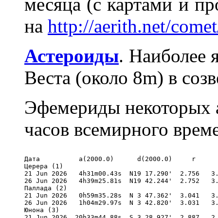
месяца (с картами и пр
на
http://aerith.net/come
Астероиды
. Наиболее 
Веста (около 8m) в созв
Эфемериды некоторых а
часов всемирного врем
Дата          a(2000.0)      d(2000.0)     r      
Церера (1) 

21 Jun 2026   4h31m00.43s  N19 17.290'  2.756   3.
26 Jun 2026   4h39m25.81s  N19 42.244'  2.752   3.
Паллада (2) 

21 Jun 2026   0h59m35.28s  N 3 47.362'  3.041   3.
26 Jun 2026   1h04m29.97s  N 3 42.820'  3.031   3.
Юнона (3) 

21 Jun 2026  20h33m44.88s  S 3 28.927'  2.887   2.