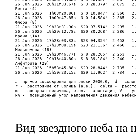
26 Jun 2026  20h31m33.67s  S 3 28.379'  2.875   2.
Веста (4) 

21 Jun 2026   1h03m20.86s  S 0 10.847'  2.360   2.
26 Jun 2026   1h09m47.85s  N 0 14.584'  2.365   2.
Флора (8) 

21 Jun 2026  19h33m31.90s  S20 07.514'  2.295   1.
26 Jun 2026  19h29m12.78s  S20 30.268'  2.286   1.
Ирена (14) 

21 Jun 2026  17h28m03.33s  S23 04.354'  2.458   1.
26 Jun 2026  17h23m08.15s  S23 21.136'  2.466   1.
Мельпомена (18) 

21 Jun 2026  19h20m46.77s  S 8 28.265'  2.253   1.
26 Jun 2026  19h16m40.80s  S 8 39.184'  2.240   1.
Амфитрита (29) 

21 Jun 2026  15h53m45.88s  S29 28.844'  2.735   1.
26 Jun 2026  15h50m23.15s  S29 11.962'  2.734   1.
a  прямое восхождение для эпохи 2000.0,  d - склон
r -  расстояние от Солнца (а.е.),  delta -  рассто
m -  звездная величина, elon. - элонгация, V -  уг
Вид звездного неба на 