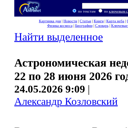
по текстам
по
ключевым с
Картинка дня
|
Новости
|
Статьи
|
Книги
|
Карта неба
|
Физика космоса
|
Биографии
|
Словарь
|
Ключевые 
Найти выделенное
Астрономическая нед
22 по 28 июня 2026 го
24.05.2026 9:09
|
Александр Козловский