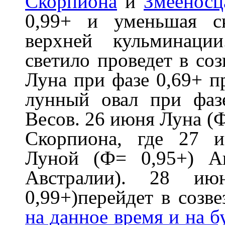
Скорпиона
и
Змееносц
0,99+ и уменьшая с
верхней кульминаци
светило проведет в со
Луна при фазе 0,69+ п
лунный овал при фазе
Весов. 26 июня Луна (Ф
Скорпиона, где 27 
Луной (Ф= 0,95+) А
Австралии). 28 ию
0,99+)перейдет в созв
на данное время и на 