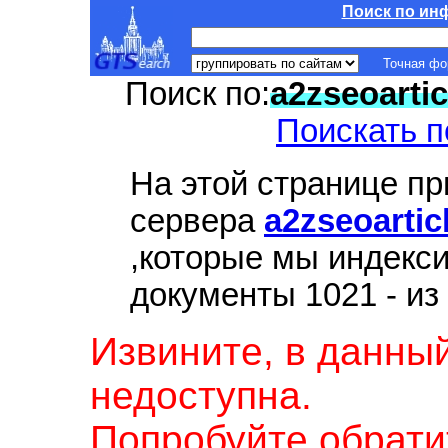
Поиск по ин
Точная ф
Поиск по:
a2zseoarti
Поискать п
На этой странице п
сервера
a2zseoarti
,которые мы индекс
документы 1021 - из
Извините, в данны
недоступна.
Попробуйте обрати