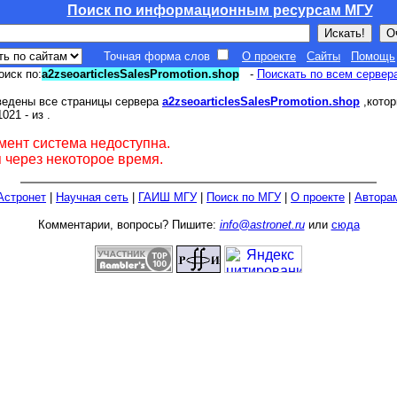
Поиск по информационным ресурсам МГУ
Точная форма слов
О проекте
Сайты
Помощь
оиск по:
a2zseoarticlesSalesPromotion.shop
-
Поискать по всем сервер
ведены все страницы сервера
a2zseoarticlesSalesPromotion.shop
,котор
021 - из
.
мент система недоступна.
 через некоторое время.
Астронет
|
Научная сеть
|
ГАИШ МГУ
|
Поиск по МГУ
|
О проекте
|
Автора
Комментарии, вопросы? Пишите:
info@astronet.ru
или
сюда