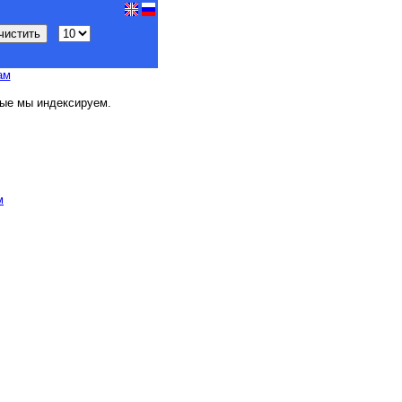
ам
ые мы индексируем.
м