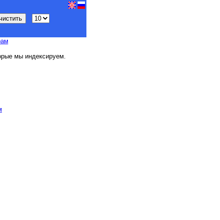
рам
орые мы индексируем.
м