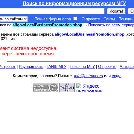
Поиск по информационным ресурсам МГУ
Точная форма слов
О проекте
Сайты
Помощь
иск по:
aligowLocalBusinessPromotion.shop
-
Поискать по всем серве
ведены все страницы сервера
aligowLocalBusinessPromotion.shop
,кот
021 - из
.
мент система недоступна.
 через некоторое время.
Астронет
|
Научная сеть
|
ГАИШ МГУ
|
Поиск по МГУ
|
О проекте
|
Автора
Комментарии, вопросы? Пишите:
info@astronet.ru
или
сюда