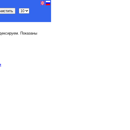
дексируем. Показаны
м