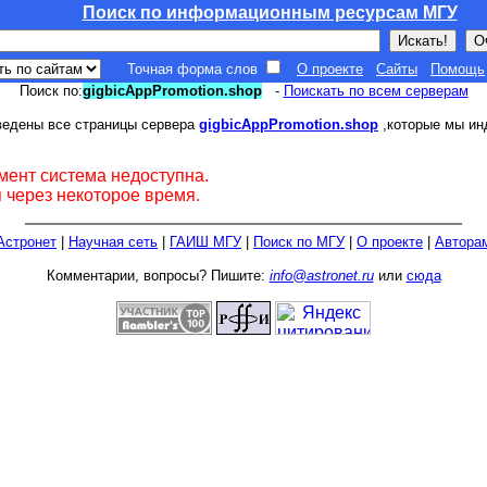
Поиск по информационным ресурсам МГУ
Точная форма слов
О проекте
Сайты
Помощь
Поиск по:
gigbicAppPromotion.shop
-
Поискать по всем серверам
ведены все страницы сервера
gigbicAppPromotion.shop
,которые мы ин
мент система недоступна.
 через некоторое время.
Астронет
|
Научная сеть
|
ГАИШ МГУ
|
Поиск по МГУ
|
О проекте
|
Автора
Комментарии, вопросы? Пишите:
info@astronet.ru
или
сюда