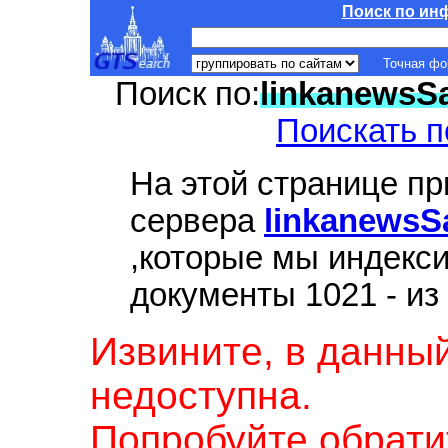
Поиск по ин
Точная ф
Поиск по:
linkanewsS
Поискать п
На этой странице п
сервера
linkanewsS
,которые мы индекс
документы 1021 - из
Извините, в данны
недоступна.
Попробуйте обрати