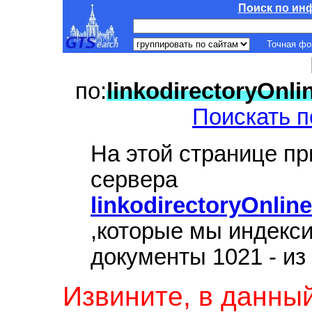
Поиск по ин
Точная ф
по:
linkodirectoryOnl
Поискать п
На этой странице п
сервера
linkodirectoryOnli
,которые мы индекс
документы 1021 - из
Извините, в данны