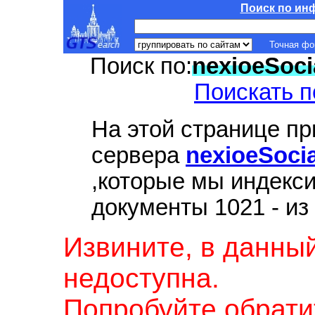
Поиск по ин
Точная ф
Поиск по:
nexioeSoci
Поискать п
На этой странице п
сервера
nexioeSoci
,которые мы индекс
документы 1021 - из
Извините, в данны
недоступна.
Попробуйте обрати