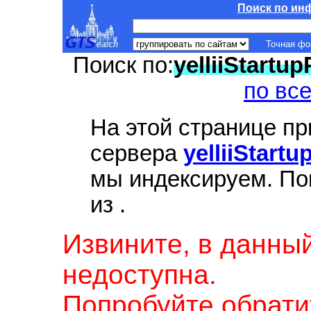
Поиск по ин
Точная ф
Поиск по:
yelliiStartu
по вс
На этой странице п
сервера
yelliiStart
мы индексируем. По
из
.
Извините, в данны
недоступна.
Попробуйте обрати