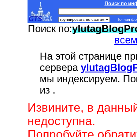
Поиск по ин
Точная ф
Поиск по:
ylutagBlogPr
всем
На этой странице п
сервера
ylutagBlog
мы индексируем. По
из
.
Извините, в данны
недоступна.
Попробуйте обрати