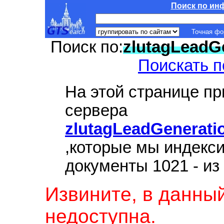
Поиск по ин
Точная ф
Поиск по:
zlutagLeadG
Поискать п
На этой странице п
сервера
zlutagLeadGenerati
,которые мы индекс
документы 1021 - из
Извините, в данны
недоступна.