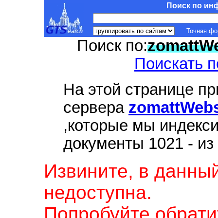
Поиск по ин
Точная ф
Поиск по:
zomattWe
Поискать п
На этой странице п
сервера
zomattWebs
,которые мы индекс
документы 1021 - из
Извините, в данны
недоступна.
Попробуйте обрати