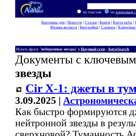
по текстам
по
ключевым с
Картинка дня
|
Новости
|
Статьи
|
Книги
|
Карта неба
|
Физика космоса
|
Биографии
|
Словарь
|
Ключевые 
Искать фразу "
нейтронные звезды
" в
Научной сети
-
AstroSearch
Документы с ключевым
звезды
Cir X-1: джеты в т
3.09.2025 |
Астрономическ
Как быстро формируются д
нейтронной звезды в резул
сверхновой? Туманность Аф