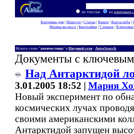
по текстам
по
ключевым с
Картинка дня
|
Новости
|
Статьи
|
Книги
|
Карта неба
|
Физика космоса
|
Биографии
|
Словарь
|
Ключевые 
Искать слово "
античастицы
" в
Научной сети
-
AstroSearch
Документы с ключевым
Над Антарктидой ло
3.01.2005 18:52 |
Мария Хо
Новый эксперимент по обн
космических лучах проводя
своими американскими колл
Антарктидой запущен высот