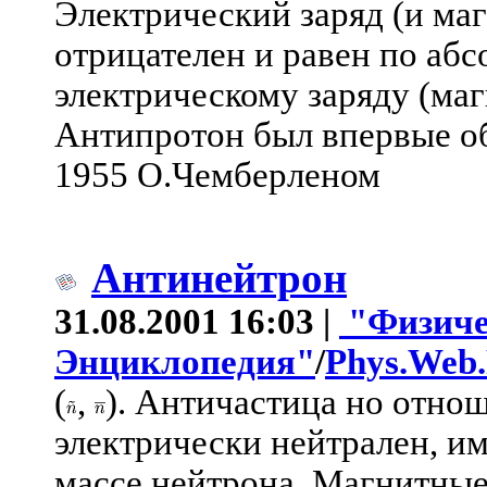
Электрический заряд (и ма
отрицателен и равен по аб
электрическому заряду (ма
Антипротон был впервые о
1955 О.Чемберленом
Антинейтрон
31.08.2001 16:03 |
"Физиче
Энциклопедия"
/
Phys.Web
(
,
). Античастица но отно
электрически нейтрален, им
массе нейтрона. Магнитны