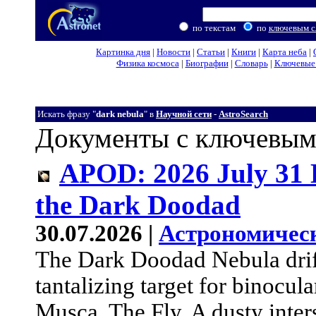
по текстам
по
ключевым с
Картинка дня
|
Новости
|
Статьи
|
Книги
|
Карта неба
|
Физика космоса
|
Биографии
|
Словарь
|
Ключевые 
Искать фразу "
dark nebula
" в
Научной сети
-
AstroSearch
Документы с ключевым
APOD: 2026 July 31
the Dark Doodad
30.07.2026 |
Астрономичес
The Dark Doodad Nebula drift
tantalizing target for binocul
Musca, The Fly. A dusty interst