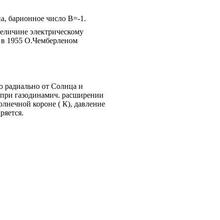
а, барионное число B=-1.
величине электрическому
 в 1955 О.Чемберленом
 радиально от Солнца и
я при газодинамич. расширении
лнечной короне ( К), давление
ряется.