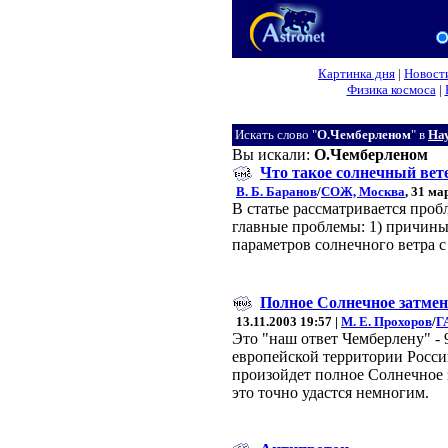
Картинка дня
|
Новост
Физика космоса
|
Искать слово "
О.Чемберленом
" в
Нау
Вы искали:
О.Чемберленом
Что такое солнечный вет
В. Б. Баранов
/
СОЖ, Москва
, 31 ма
В статье рассматривается про
главные проблемы: 1) причины 
параметров солнечного ветра с
Полное Солнечное затмен
13.11.2003 19:57 |
М. Е. Прохоров
/
Г
Это "наш ответ Чемберлену" -
европейской территории России
произойдет полное Солнечное 
это точно удастся немногим.