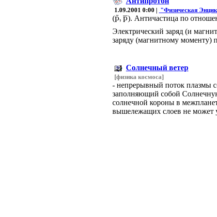
Антипротон
1.09.2001 0:00 |
"Физическая Энцик
(
). Античастица по отношен
Электрический заряд (и магни
заряду (магнитному моменту) 
Солнечный ветер
[физика космоса]
- непрерывный поток плазмы с
заполняющий собой Солнечную 
солнечной короны в межпланетн
вышележащих слоев не может у