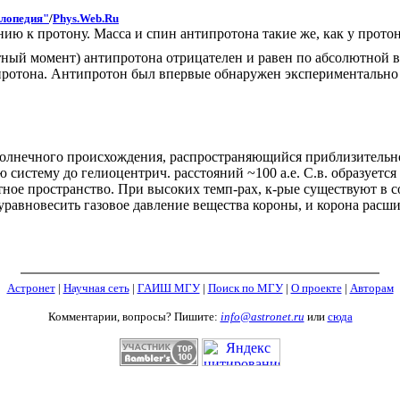
лопедия"
/
Phys.Web.Ru
ию к протону. Масса и спин антипротона такие же, как у протон
тный момент) антипротона отрицателен и равен по абсолютной 
протона. Антипротон был впервые обнаружен экспериментально
олнечного происхождения, распространяющийся приблизительно
систему до гелиоцентрич. расстояний ~100 а.е. С.в. образуетс
ое пространство. При высоких темп-рах, к-рые существуют в со
равновесить газовое давление вещества короны, и корона расши
Астронет
|
Научная сеть
|
ГАИШ МГУ
|
Поиск по МГУ
|
О проекте
|
Авторам
Комментарии, вопросы? Пишите:
info@astronet.ru
или
сюда