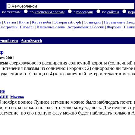
по текстам
по
ключевым словам
в
глоссарии
по
сайтам
пер
и
|
Статьи
|
Книги
|
Карта неба
|
Обзоры astro-ph
|
Созвездия
|
Переменные Звез
Биографии
|
Словарь
|
Ключевые слова
|
Астрономия в России
|
Форумы
|
Семи
чной сети
-
AstroSearch
ер
рта 2001
блема сверхзвукового расширения солнечной короны (солнечный 
истечения плазмы из солнечной короны; 2) однородно ли такое 
 удалением от Солнца и 4) как солнечный ветер истекает в межзв
ие
АИШ, Москва
 9 ноября полное Лунное затмение можно было наблюдать почти 
, но из-за плохой погоды это мало кому удалось. Две недели спу
затмение, но его полную фазу можно будет наблюдать только в 