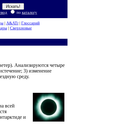
евод
по
каталогу
ды
|
A&ATr
|
Глоссарий
нары
|
Сверхновые
ветер). Анализируются четыре
истечение; 3) изменение
ездную среду.
на всей
стя
Антарктиде и