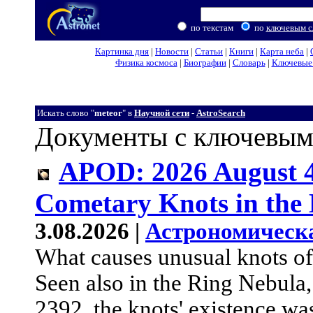
по текстам
по
ключевым с
Картинка дня
|
Новости
|
Статьи
|
Книги
|
Карта неба
|
Физика космоса
|
Биографии
|
Словарь
|
Ключевые 
Искать слово "
meteor
" в
Научной сети
-
AstroSearch
Документы с ключевым
APOD: 2026 August 4
Cometary Knots in the 
3.08.2026 |
Астрономическ
What causes unusual knots of
Seen also in the Ring Nebul
2392, the knots' existence was 