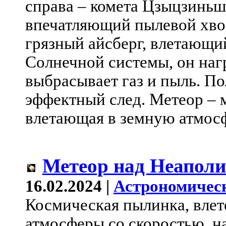
справа – комета Цзыцзинь
впечатляющий пылевой хвос
грязный айсберг, влетающи
Солнечной системы, он наг
выбрасывает газ и пыль. По
эффектный след. Метеор – 
влетающая в земную атмос
Метеор над Неапол
16.02.2024 |
Астрономичес
Космическая пылинка, влет
атмосферы со скоростью, н