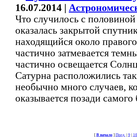
16.07.2014 |
Астрономичес
Что случилось с половиной
оказалась закрытой спутни
находящийся около правого
частично затмевается темн
частично освещается Солнц
Сатурна расположились так
необычно много случаев, к
оказывается позади самого
[
В начало
]
Пред.
|
9
|
1