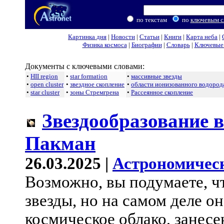
по текстам
по
ключевым с
Картинка дня
|
Новости
|
Статьи
|
Книги
|
Карта неба
|
Физика космоса
|
Биографии
|
Словарь
|
Ключевые 
Документы с ключевыми словами:
•
HII region
•
star formation
•
массивные звезды
•
open cluster
•
звездное скопление
•
области ионизованного водород
•
star cluster
•
зоны Стремгрена
•
Рассеянное скопление
Звездообразование 
Пакман
26.03.2025 |
Астрономичес
Возможно, вы подумаете, ч
звезды, но на самом деле о
космическое облако, занесе