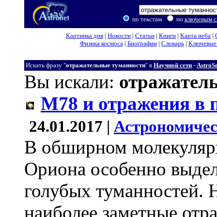
по текстам
по
ключевым с
Картинка дня
|
Новости
|
Статьи
|
Книги
|
Карта неба
|
Физика космоса
|
Биографии
|
Словарь
|
Ключевые 
Искать фразу "
отражательные туманности
" в
Научной сети
-
AstroS
Вы искали:
отражател
M78 и отражения в
24.01.2017 |
Астрономичес
В обширном молекуляр
Ориона особенно выдел
голубых туманностей. Н
наиболее заметные отр