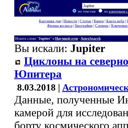
по текстам
по
ключевым с
Картинка дня
|
Новости
|
Статьи
|
Книги
|
Карта неба
|
Физика космоса
|
Биографии
|
Словарь
|
Ключевые 
Искать слово "
Jupiter
" в
Научной сети
-
AstroSearch
Вы искали:
Jupiter
Циклоны на северн
Юпитера
8.03.2018 |
Астрономическ
Данные, полученные И
камерой для исследова
борту космического ап