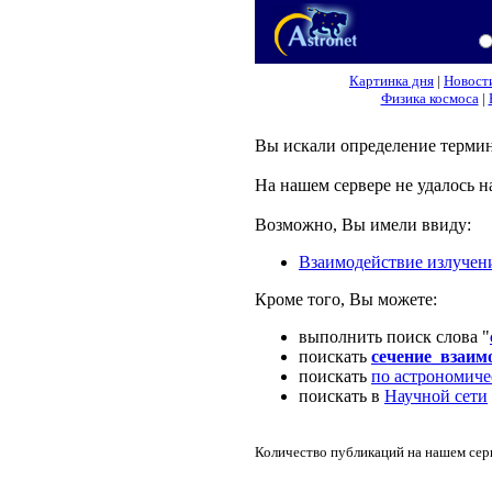
Картинка дня
|
Новост
Физика космоса
|
Вы искали определение терми
На нашем сервере не удалось 
Возможно, Вы имели ввиду:
Взаимодействие излучен
Кроме того, Вы можете:
выполнить поиск слова "
поискать
сечение_взаим
поискать
по астрономиче
поискать в
Научной сети
Количество публикаций на нашем серв