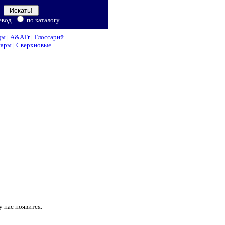
евод
по
каталогу
ды
|
A&ATr
|
Глоссарий
нары
|
Сверхновые
 нас появится.