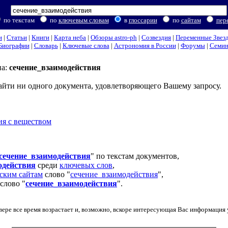
по текстам
по
ключевым словам
в
глоссарии
по
сайтам
пер
и
|
Статьи
|
Книги
|
Карта неба
|
Обзоры astro-ph
|
Созвездия
|
Переменные Звез
Биографии
|
Словарь
|
Ключевые слова
|
Астрономия в России
|
Форумы
|
Семи
на:
сечение_взаимодействия
найти ни одного документа, удовлетворяющего Вашему запросу.
ия с веществом
сечение_взаимодействия
" по текстам документов,
одействия
среди
ключевых слов
,
ским сайтам
слово "
сечение_взаимодействия
",
слово "
сечение_взаимодействия
".
ере все время возрастает и, возможно, вскоре интересующая Вас информация у