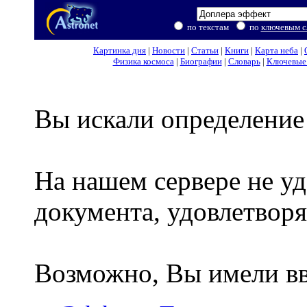
по текстам
по
ключевым с
Картинка дня
|
Новости
|
Статьи
|
Книги
|
Карта неба
|
Физика космоса
|
Биографии
|
Словарь
|
Ключевые 
Вы искали определение
На нашем сервере не уд
документа, удовлетвор
Возможно, Вы имели в