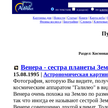
по текстам
по
ключе
(
в разделе)
Картинка дня
|
Новости
|
Статьи
|
Книги
|
Карта неба
|
Физика космоса
|
Биографии
|
Словарь
|
Ключевые 
П
Раздел: Космона
Венера - сестра планеты Зе
15.08.1995 |
Астрономическая картин
Фотография, которую Вы видите, полу
космическим аппаратом "Галилео" в ви
Венера очень похожа на Землю по разме
так что иногда ее называют сестрой Зе
Венере совершенно другой климат. Толс