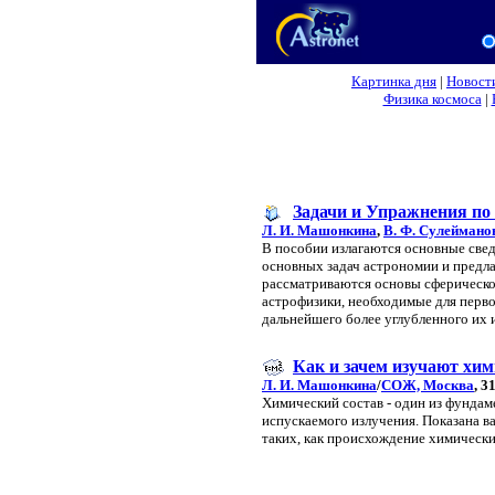
Картинка дня
|
Новост
Физика космоса
|
Задачи и Упражнения п
Л. И. Машонкина
,
В. Ф. Сулеймано
В пособии излагаются основные све
основных задач астрономии и предла
рассматриваются основы сферическо
астрофизики, необходимые для перво
дальнейшего более углубленного их 
Как и зачем изучают хим
Л. И. Машонкина
/
СОЖ, Москва
, 3
Химический состав - один из фундаме
испускаемого излучения. Показана в
таких, как происхождение химически