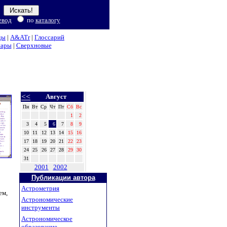
евод
по
каталогу
ды
|
A&ATr
|
Глоссарий
нары
|
Сверхновые
<<
Август
Пн
Вт
Ср
Чт
Пт
Сб
Вс
1
2
3
4
5
6
7
8
9
10
11
12
13
14
15
16
17
18
19
20
21
22
23
24
25
26
27
28
29
30
31
2001
2002
Публикации автора
Астрометрия
ем,
Астрономические
инструменты
Астрономическое
образование