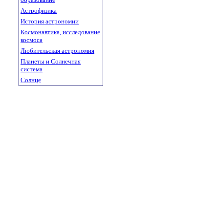
Астрофизика
История астрономии
Космонавтика, исследование
космоса
Любительская астрономия
Планеты и Солнечная
система
Солнце