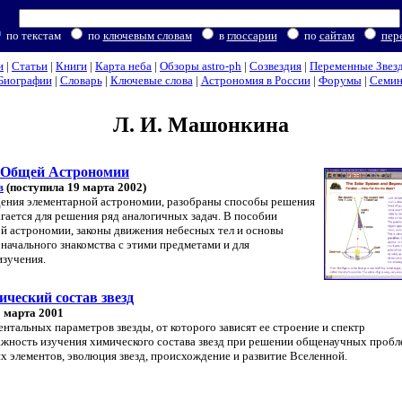
по текстам
по
ключевым словам
в
глоссарии
по
сайтам
пер
и
|
Статьи
|
Книги
|
Карта неба
|
Обзоры astro-ph
|
Созвездия
|
Переменные Звез
Биографии
|
Словарь
|
Ключевые слова
|
Астрономия в России
|
Форумы
|
Семи
Л. И. Машонкина
о Общей Астрономии
в
(поступила 19 марта 2002)
дения элементарной астрономии, разобраны способы решения
гается для решения ряд аналогичных задач. В пособии
й астрономии, законы движения небесных тел и основы
начального знакомства с этими предметами и для
изучения.
ический состав звезд
1 марта 2001
нтальных параметров звезды, от которого зависят ее строение и спектр
ажность изучения химического состава звезд при решении общенаучных пробл
х элементов, эволюция звезд, происхождение и развитие Вселенной.